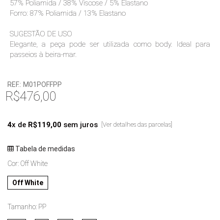
57% Poliamida / 38% Viscose / 5% Elastano
Forro: 87% Poliamida / 13% Elastano
SUGESTÃO DE USO
Elegante, a peça pode ser utilizada como body. Ideal para
passeios à beira-mar.
REF.:
M01POFFPP
R$476,00
4
x de
R$119,00
sem juros
[Ver detalhes das parcelas]
Tabela de medidas
Cor:
Off White
Off White
Tamanho:
PP